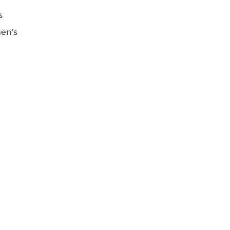
s
en's