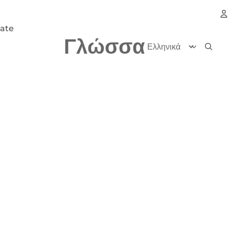
ate
Γλώσσα
Λ